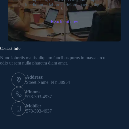
incididunt ut labore et dolore magna aliqua.
Reach out now
Contact Info
Nunc lobortis mattis aliquam faucibus purus in massa arcu
odio ut sem nulla pharetra diam amet.
Address:
Street Name, NY 38954
Phone:
578-393-4937
Mobile:
578-393-4937