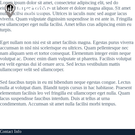
Saltar
Lorem ipsum dolor sit amet, consectetur adipiscing elit, sed do
al
eiusmod tempor incididunt ut labore et dolore magna aliqua. Sit amet
contenido
nulla facilisi morbi tempus. Ultrices in iaculis nunc sed augue lacus
viverra. Quam vulputate dignissim suspendisse in est ante in. Fringilla
est ullamcorper eget nulla facilisi. Amet tellus cras adipiscing enim eu
turpis.
Eget nullam non nisi est sit amet facilisis magna. Egestas purus viverra
accumsan in nisl nisi scelerisque eu ultrices. Quam pellentesque nec
nam aliquam sem et tortor consequat. Elementum integer enim neque
volutpat ac. Donec enim diam vulputate ut pharetra. Facilisis volutpat
est velit egestas dui id ornare arcu. Sed lectus vestibulum mattis
ullamcorper velit sed ullamcorper.
Sed faucibus turpis in eu mi bibendum neque egestas congue. Lectus
nulla at volutpat diam. Blandit turpis cursus in hac habitasse. Praesent
elementum facilisis leo vel fringilla est ullamcorper eget nulla. Quam
lacus suspendisse faucibus interdum. Duis at tellus at urna
condimentum. Accumsan sit amet nulla facilisi morbi tempus.
Contact Info